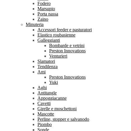
Fodero
Marsupio
Porta nassa
Zaino
Minuteria
Accessori feeder e pasturatori
Elastico roubasienne
Galleggianti
Bombarde e vetrini
Preston Innovations
Venturieri
Slamatori
Tendilenza
Ami
Preston Innovations
Yuki
Aghi
Antitangle
Appoggiacanne
Cavetti
Girelle e moschettoni
Mascotte
Perline, stopper e salvanodo
Piombo
Sonde