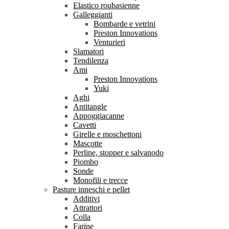
Elastico roubasienne
Galleggianti
Bombarde e vetrini
Preston Innovations
Venturieri
Slamatori
Tendilenza
Ami
Preston Innovations
Yuki
Aghi
Antitangle
Appoggiacanne
Cavetti
Girelle e moschettoni
Mascotte
Perline, stopper e salvanodo
Piombo
Sonde
Monofili e trecce
Pasture inneschi e pellet
Additivi
Attrattori
Colla
Farine