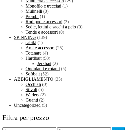
Minuteria e accessori
(29)
Monofilo e trecciati
(1)
Mulinelli
(0)
Piombi
(1)
Rod pod e accessori
(2)
Sedie, lettini e sacchi a pelo
(0)
Tende e accessori
(0)
SPINNING
(139)
sabiki
(1)
Ami e accessori
(25)
Totanare
(4)
Hardbait
(50)
Jerkbait
(2)
Ondulanti e rotanti
(5)
Softbait
(52)
ABBIGLIAMENTO
(35)
Occhiali
(0)
Stivali
(5)
Waders
(2)
Guanti
(2)
Uncategorized
(5)
Filtra per prezzo