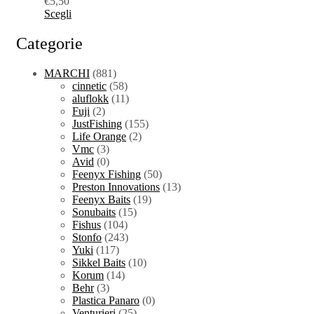
€
5,50
Scegli
Categorie
MARCHI
(881)
cinnetic
(58)
aluflokk
(11)
Fuji
(2)
JustFishing
(155)
Life Orange
(2)
Vmc
(3)
Avid
(0)
Feenyx Fishing
(50)
Preston Innovations
(13)
Feenyx Baits
(19)
Sonubaits
(15)
Fishus
(104)
Stonfo
(243)
Yuki
(117)
Sikkel Baits
(10)
Korum
(14)
Behr
(3)
Plastica Panaro
(0)
Venturieri
(25)