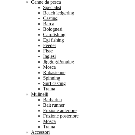
Canne da pesca
Specialist
Beach ledgering
Casting
Barca
Bolognesi
Carpfishing
Egi fishing
Feeder
Fisse
Inglesi
Jigging/Popping
Mosca
Rubasienne
Spinning
Surf casting
Traina
Mulinelli
Barbarina
Bait runner
Frizione anteriore
Frizione posteriore
Mosca
Traina
Accessori