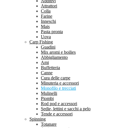
Additivi
Attrattori
Colla
Farine
Inneschi
Mais
Pasta pronta
Uova
Carp Fishing
Guadini
Mix aromi e boilies
Abbigliamento
Ami
Buffetteria
Canne
Cura delle carpe
Minuteria e accessori
Monofilo e trecciati
Mulinelli
Piombi
Rod pod e accessori
Sedie, lettini e sacchi a pelo
Tende e accessori
Spinning
Totanare