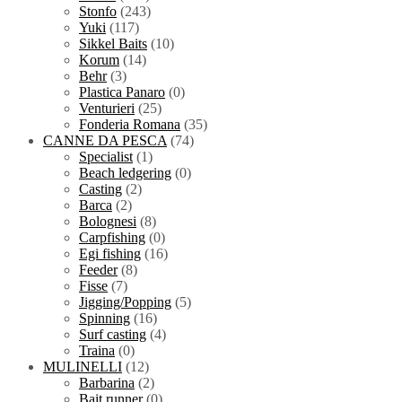
Stonfo
(243)
Yuki
(117)
Sikkel Baits
(10)
Korum
(14)
Behr
(3)
Plastica Panaro
(0)
Venturieri
(25)
Fonderia Romana
(35)
CANNE DA PESCA
(74)
Specialist
(1)
Beach ledgering
(0)
Casting
(2)
Barca
(2)
Bolognesi
(8)
Carpfishing
(0)
Egi fishing
(16)
Feeder
(8)
Fisse
(7)
Jigging/Popping
(5)
Spinning
(16)
Surf casting
(4)
Traina
(0)
MULINELLI
(12)
Barbarina
(2)
Bait runner
(0)