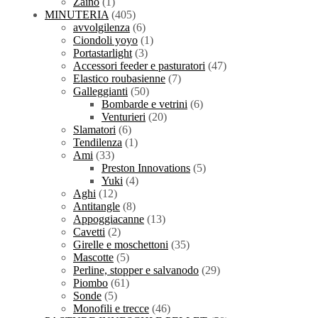
Zaino
(1)
MINUTERIA
(405)
avvolgilenza
(6)
Ciondoli yoyo
(1)
Portastarlight
(3)
Accessori feeder e pasturatori
(47)
Elastico roubasienne
(7)
Galleggianti
(50)
Bombarde e vetrini
(6)
Venturieri
(20)
Slamatori
(6)
Tendilenza
(1)
Ami
(33)
Preston Innovations
(5)
Yuki
(4)
Aghi
(12)
Antitangle
(8)
Appoggiacanne
(13)
Cavetti
(2)
Girelle e moschettoni
(35)
Mascotte
(5)
Perline, stopper e salvanodo
(29)
Piombo
(61)
Sonde
(5)
Monofili e trecce
(46)