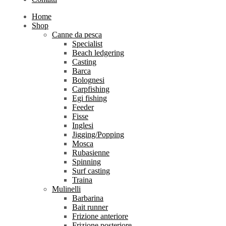
Home
Shop
Canne da pesca
Specialist
Beach ledgering
Casting
Barca
Bolognesi
Carpfishing
Egi fishing
Feeder
Fisse
Inglesi
Jigging/Popping
Mosca
Rubasienne
Spinning
Surf casting
Traina
Mulinelli
Barbarina
Bait runner
Frizione anteriore
Frizione posteriore