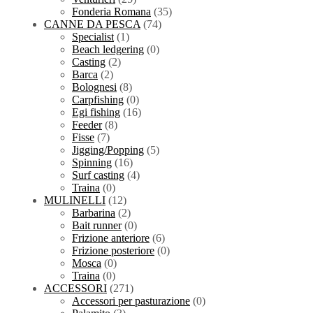
Fonderia Romana
(35)
CANNE DA PESCA
(74)
Specialist
(1)
Beach ledgering
(0)
Casting
(2)
Barca
(2)
Bolognesi
(8)
Carpfishing
(0)
Egi fishing
(16)
Feeder
(8)
Fisse
(7)
Jigging/Popping
(5)
Spinning
(16)
Surf casting
(4)
Traina
(0)
MULINELLI
(12)
Barbarina
(2)
Bait runner
(0)
Frizione anteriore
(6)
Frizione posteriore
(0)
Mosca
(0)
Traina
(0)
ACCESSORI
(271)
Accessori per pasturazione
(0)