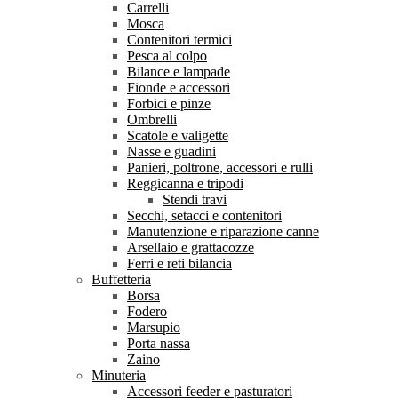
Carrelli
Mosca
Contenitori termici
Pesca al colpo
Bilance e lampade
Fionde e accessori
Forbici e pinze
Ombrelli
Scatole e valigette
Nasse e guadini
Panieri, poltrone, accessori e rulli
Reggicanna e tripodi
Stendi travi
Secchi, setacci e contenitori
Manutenzione e riparazione canne
Arsellaio e grattacozze
Ferri e reti bilancia
Buffetteria
Borsa
Fodero
Marsupio
Porta nassa
Zaino
Minuteria
Accessori feeder e pasturatori