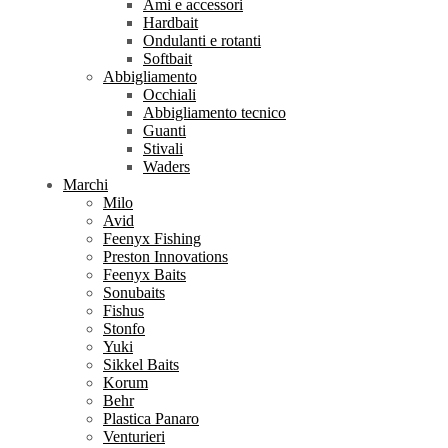
Ami e accessori
Hardbait
Ondulanti e rotanti
Softbait
Abbigliamento
Occhiali
Abbigliamento tecnico
Guanti
Stivali
Waders
Marchi
Milo
Avid
Feenyx Fishing
Preston Innovations
Feenyx Baits
Sonubaits
Fishus
Stonfo
Yuki
Sikkel Baits
Korum
Behr
Plastica Panaro
Venturieri