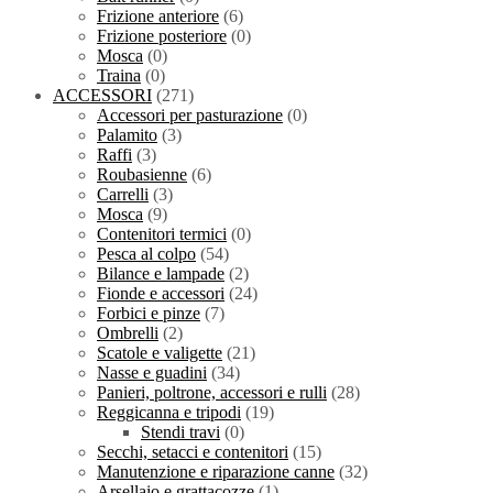
Frizione anteriore
(6)
Frizione posteriore
(0)
Mosca
(0)
Traina
(0)
ACCESSORI
(271)
Accessori per pasturazione
(0)
Palamito
(3)
Raffi
(3)
Roubasienne
(6)
Carrelli
(3)
Mosca
(9)
Contenitori termici
(0)
Pesca al colpo
(54)
Bilance e lampade
(2)
Fionde e accessori
(24)
Forbici e pinze
(7)
Ombrelli
(2)
Scatole e valigette
(21)
Nasse e guadini
(34)
Panieri, poltrone, accessori e rulli
(28)
Reggicanna e tripodi
(19)
Stendi travi
(0)
Secchi, setacci e contenitori
(15)
Manutenzione e riparazione canne
(32)
Arsellaio e grattacozze
(1)