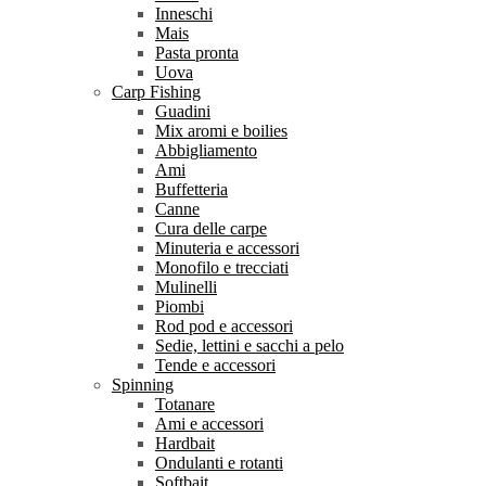
Inneschi
Mais
Pasta pronta
Uova
Carp Fishing
Guadini
Mix aromi e boilies
Abbigliamento
Ami
Buffetteria
Canne
Cura delle carpe
Minuteria e accessori
Monofilo e trecciati
Mulinelli
Piombi
Rod pod e accessori
Sedie, lettini e sacchi a pelo
Tende e accessori
Spinning
Totanare
Ami e accessori
Hardbait
Ondulanti e rotanti
Softbait