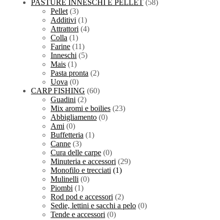
PASTURE INNESCHI E PELLET
(58)
Pellet
(3)
Additivi
(1)
Attrattori
(4)
Colla
(1)
Farine
(11)
Inneschi
(5)
Mais
(1)
Pasta pronta
(2)
Uova
(0)
CARP FISHING
(60)
Guadini
(2)
Mix aromi e boilies
(23)
Abbigliamento
(0)
Ami
(0)
Buffetteria
(1)
Canne
(3)
Cura delle carpe
(0)
Minuteria e accessori
(29)
Monofilo e trecciati
(1)
Mulinelli
(0)
Piombi
(1)
Rod pod e accessori
(2)
Sedie, lettini e sacchi a pelo
(0)
Tende e accessori
(0)