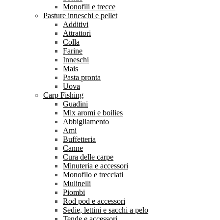
Monofili e trecce
Pasture inneschi e pellet
Additivi
Attrattori
Colla
Farine
Inneschi
Mais
Pasta pronta
Uova
Carp Fishing
Guadini
Mix aromi e boilies
Abbigliamento
Ami
Buffetteria
Canne
Cura delle carpe
Minuteria e accessori
Monofilo e trecciati
Mulinelli
Piombi
Rod pod e accessori
Sedie, lettini e sacchi a pelo
Tende e accessori