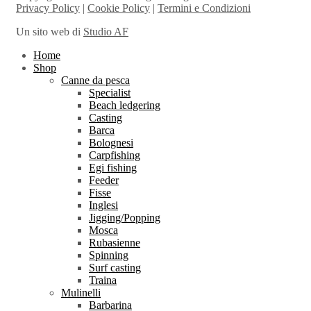
Privacy Policy
|
Cookie Policy
|
Termini e Condizioni
Un sito web di
Studio AF
Home
Shop
Canne da pesca
Specialist
Beach ledgering
Casting
Barca
Bolognesi
Carpfishing
Egi fishing
Feeder
Fisse
Inglesi
Jigging/Popping
Mosca
Rubasienne
Spinning
Surf casting
Traina
Mulinelli
Barbarina