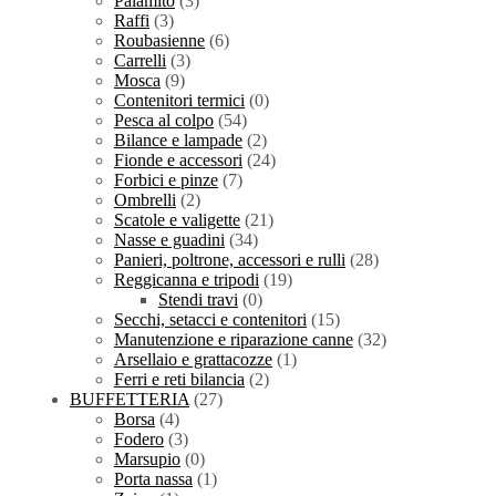
Palamito
(3)
Raffi
(3)
Roubasienne
(6)
Carrelli
(3)
Mosca
(9)
Contenitori termici
(0)
Pesca al colpo
(54)
Bilance e lampade
(2)
Fionde e accessori
(24)
Forbici e pinze
(7)
Ombrelli
(2)
Scatole e valigette
(21)
Nasse e guadini
(34)
Panieri, poltrone, accessori e rulli
(28)
Reggicanna e tripodi
(19)
Stendi travi
(0)
Secchi, setacci e contenitori
(15)
Manutenzione e riparazione canne
(32)
Arsellaio e grattacozze
(1)
Ferri e reti bilancia
(2)
BUFFETTERIA
(27)
Borsa
(4)
Fodero
(3)
Marsupio
(0)
Porta nassa
(1)