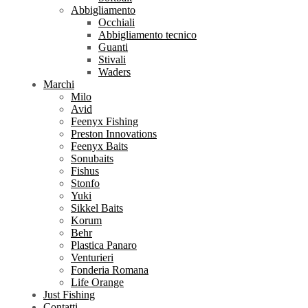
Abbigliamento
Occhiali
Abbigliamento tecnico
Guanti
Stivali
Waders
Marchi
Milo
Avid
Feenyx Fishing
Preston Innovations
Feenyx Baits
Sonubaits
Fishus
Stonfo
Yuki
Sikkel Baits
Korum
Behr
Plastica Panaro
Venturieri
Fonderia Romana
Life Orange
Just Fishing
Contatti