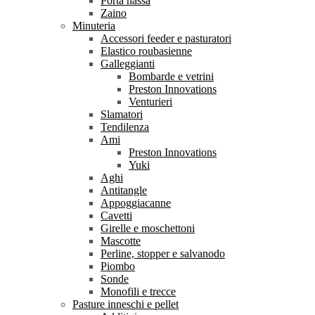
Porta nassa
Zaino
Minuteria
Accessori feeder e pasturatori
Elastico roubasienne
Galleggianti
Bombarde e vetrini
Preston Innovations
Venturieri
Slamatori
Tendilenza
Ami
Preston Innovations
Yuki
Aghi
Antitangle
Appoggiacanne
Cavetti
Girelle e moschettoni
Mascotte
Perline, stopper e salvanodo
Piombo
Sonde
Monofili e trecce
Pasture inneschi e pellet