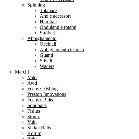
Spinning
Totanare
Ami e accessori
Hardbait
Ondulanti e rotanti
Softbait
Abbigliamento
Occhiali
Abbigliamento tecnico
Guanti
Stivali
Waders
Marchi
Milo
Avid
Feenyx Fishing
Preston Innovations
Feenyx Baits
Sonubaits
Fishus
Stonfo
Yuki
Sikkel Baits
Korum
Behr