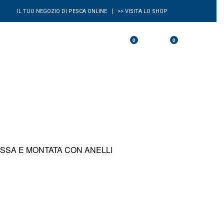
IL TUO NEGOZIO DI PESCA ONLINE
>> VISITA LO SHOP
0
0
Account
Desideri
Carrello
ISSA E MONTATA CON ANELLI