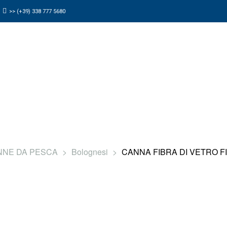
>> (+39) 338 777 5680
MARCHI
JUST FISHING
CONTATTI
NNE DA PESCA
>
Bolognesi
>
CANNA FIBRA DI VETRO F