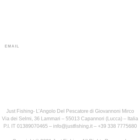
SEGUICI
EMAIL
info@justfishing.it
Just Fishing- L’Angolo Del Pescatore di Giovannoni Mirco
Via dei Selmi, 36 Lammari – 55013 Capannori (Lucca) – Italia
P.I. IT 01389070465 – info@justfishing.it – +39 338 7775680