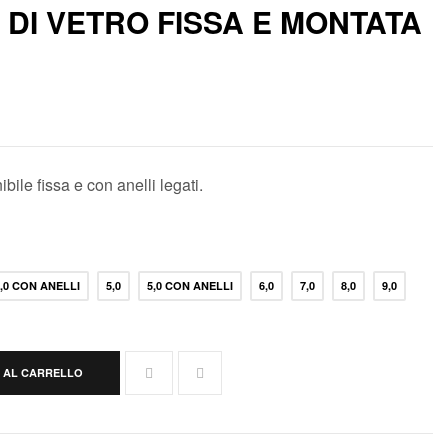
 DI VETRO FISSA E MONTATA
ibile fissa e con anelli legati.
4,0 CON ANELLI
5,0
5,0 CON ANELLI
6,0
7,0
8,0
9,0
 AL CARRELLO