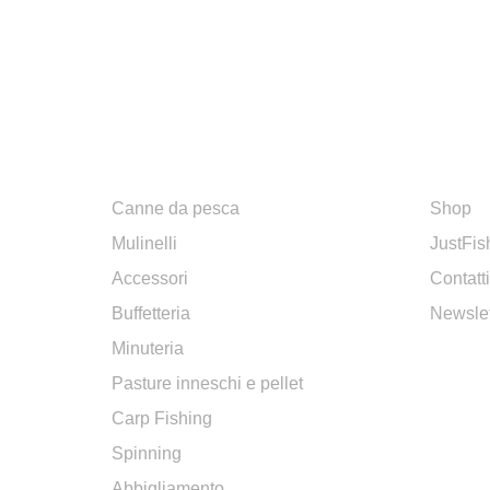
SHOP
INFOR
Canne da pesca
Shop
Mulinelli
JustFis
Accessori
Contatti
Buffetteria
Newslet
Minuteria
Pasture inneschi e pellet
Carp Fishing
Spinning
Abbigliamento