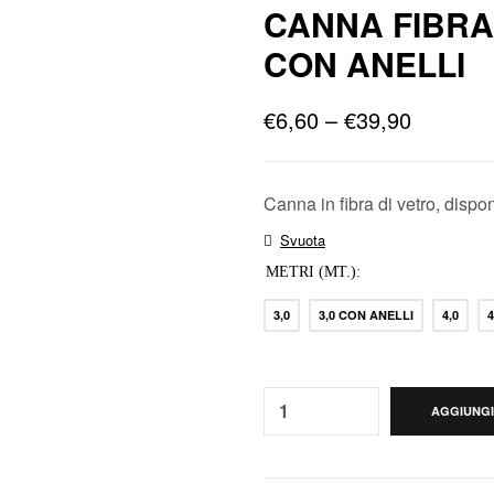
CANNA FIBRA
CON ANELLI
€
6,60
–
€
39,90
Canna in fibra di vetro, dispon
Svuota
METRI (MT.)
3,0
3,0 CON ANELLI
4,0
Quantity:
AGGIUNGI