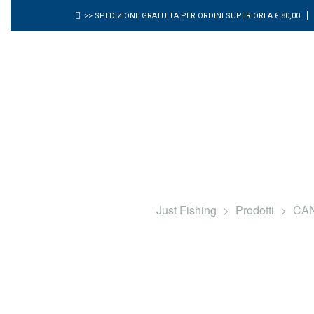
>> SPEDIZIONE GRATUITA PER ORDINI SUPERIORI A € 80,00
HOME
SHOP
Just Fishing
>
Prodotti
>
CA