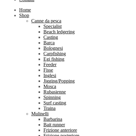
Home
Shop
Canne da pesca
Specialist
Beach ledgering
Casting
Barca
Bolognesi
Carpfishing
Egi fishing
Feeder
Fisse
Inglesi
Jigging/Popping
Mosca
Rubasienne
Spinning
Surf casting
Traina
Mulinelli
Barbarina
Bait runner
Frizione anteriore
Frizione posteriore