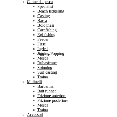
Canne da pesca
Specialist
Beach ledgering
Casting
Barca
Bolognesi
Carpfishing
Egi fishing
Feeder
Fisse
Inglesi
Jigging/Popping
Mosca
Rubasienne
Spinning
Surf casting
Traina
Mulinelli
Barbarina
Bait runner
Frizione anteriore
Frizione posteriore
Mosca
Traina
Accessori