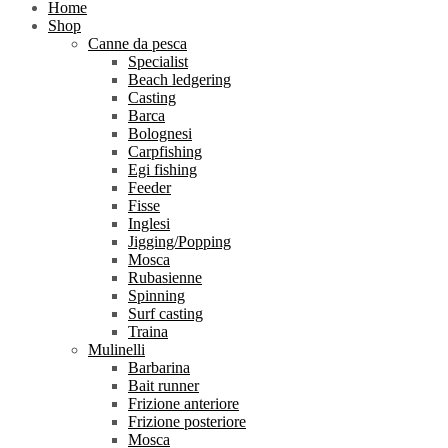
Home
Shop
Canne da pesca
Specialist
Beach ledgering
Casting
Barca
Bolognesi
Carpfishing
Egi fishing
Feeder
Fisse
Inglesi
Jigging/Popping
Mosca
Rubasienne
Spinning
Surf casting
Traina
Mulinelli
Barbarina
Bait runner
Frizione anteriore
Frizione posteriore
Mosca