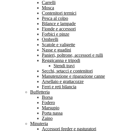
Carrelli
Mosca
Contenitori termici
Pesca al colpo
Bilance e lampade
Fionde e accessori
Forbici e pinze
Ombrelli
Scatole e valigette
Nasse e guadini
Panieri, poltrone, accessori e rulli
Reggicanna e tripodi
Stendi travi
Secchi, setacci e contenitori
Manutenzione e riparazione canne
Arsellaio e grattacozze
Ferri e reti bilancia
Buffetteria
Borsa
Fodero
Marsupio
Porta nassa
Zaino
Minuteria
Accessori feeder e pasturatori