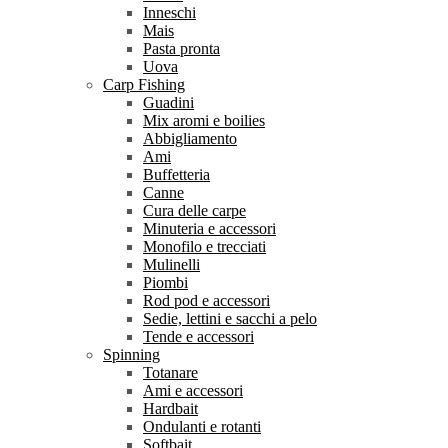
Inneschi
Mais
Pasta pronta
Uova
Carp Fishing
Guadini
Mix aromi e boilies
Abbigliamento
Ami
Buffetteria
Canne
Cura delle carpe
Minuteria e accessori
Monofilo e trecciati
Mulinelli
Piombi
Rod pod e accessori
Sedie, lettini e sacchi a pelo
Tende e accessori
Spinning
Totanare
Ami e accessori
Hardbait
Ondulanti e rotanti
Softbait