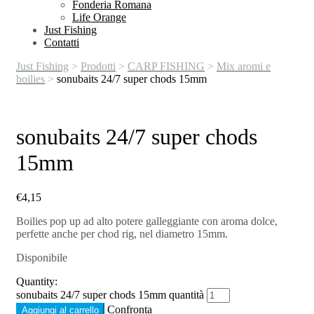
Fonderia Romana
Life Orange
Just Fishing
Contatti
Just Fishing
>
Prodotti
>
CARP FISHING
>
Mix aromi e
boilies
>
sonubaits 24/7 super chods 15mm
sonubaits 24/7 super chods
15mm
€
4,15
Boilies pop up ad alto potere galleggiante con aroma dolce,
perfette anche per chod rig, nel diametro 15mm.
Disponibile
Quantity:
sonubaits 24/7 super chods 15mm quantità
Confronta
Aggiungi al carrello