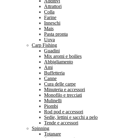
Additivi
Attrattori
Colla
Farine
Inneschi
Mais
Pasta pronta
Uova
Carp Fishing
Guadini
Mix aromi e boilies
Abbigliamento
Ami
Buffetteria
Canne
Cura delle carpe
Minuteria e accessori
Monofilo e trecciati
Mulinelli
Piombi
Rod pod e accessori
Sedie, lettini e sacchi a pelo
Tende e accessori
Spinning
Totanare