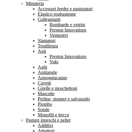
Minuteria
Accessori feeder e pasturatori
Elastico roubasienne
Galleggianti
Bombarde e vetrini
Preston Innovations
Venturieri
Slamatori
Tendilenza
Ami
Preston Innovations
Yuki
Aghi
Antitangle
Appoggiacanne
Cavetti
Girelle e moschettoni
Mascotte
Perline, stopper e salvanodo
Piombo
Sonde
Monofili e trecce
Pasture inneschi e pellet
Additivi
Attrattori