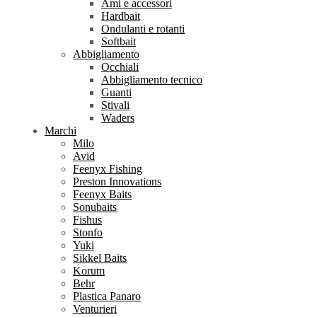
Ami e accessori
Hardbait
Ondulanti e rotanti
Softbait
Abbigliamento
Occhiali
Abbigliamento tecnico
Guanti
Stivali
Waders
Marchi
Milo
Avid
Feenyx Fishing
Preston Innovations
Feenyx Baits
Sonubaits
Fishus
Stonfo
Yuki
Sikkel Baits
Korum
Behr
Plastica Panaro
Venturieri