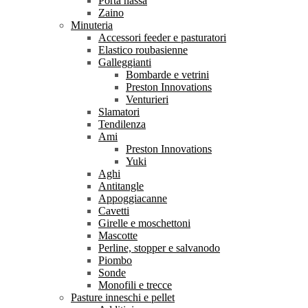
Porta nassa
Zaino
Minuteria
Accessori feeder e pasturatori
Elastico roubasienne
Galleggianti
Bombarde e vetrini
Preston Innovations
Venturieri
Slamatori
Tendilenza
Ami
Preston Innovations
Yuki
Aghi
Antitangle
Appoggiacanne
Cavetti
Girelle e moschettoni
Mascotte
Perline, stopper e salvanodo
Piombo
Sonde
Monofili e trecce
Pasture inneschi e pellet