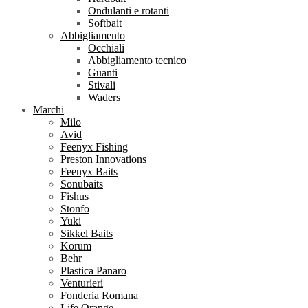
Ondulanti e rotanti
Softbait
Abbigliamento
Occhiali
Abbigliamento tecnico
Guanti
Stivali
Waders
Marchi
Milo
Avid
Feenyx Fishing
Preston Innovations
Feenyx Baits
Sonubaits
Fishus
Stonfo
Yuki
Sikkel Baits
Korum
Behr
Plastica Panaro
Venturieri
Fonderia Romana
Life Orange