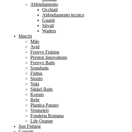
Abbigliamento
Occhiali
Abbigliamento tecnico
Guanti
Stivali
Waders
Marchi
Milo
Avid
Feenyx Fishing
Preston Innovations
Feenyx Baits
Sonubaits
Fishus
Stonfo
Yuki
Sikkel Baits
Korum
Behr
Plastica Panaro
Venturieri
Fonderia Romana
Life Orange
Just Fishing
Contatti