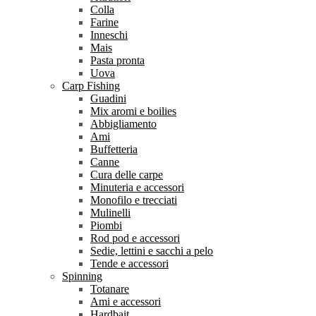
Colla
Farine
Inneschi
Mais
Pasta pronta
Uova
Carp Fishing
Guadini
Mix aromi e boilies
Abbigliamento
Ami
Buffetteria
Canne
Cura delle carpe
Minuteria e accessori
Monofilo e trecciati
Mulinelli
Piombi
Rod pod e accessori
Sedie, lettini e sacchi a pelo
Tende e accessori
Spinning
Totanare
Ami e accessori
Hardbait