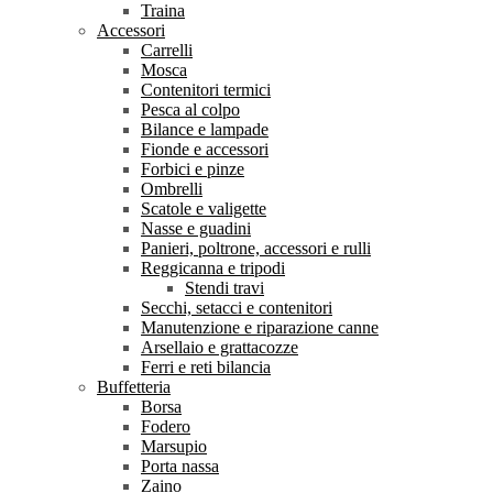
Traina
Accessori
Carrelli
Mosca
Contenitori termici
Pesca al colpo
Bilance e lampade
Fionde e accessori
Forbici e pinze
Ombrelli
Scatole e valigette
Nasse e guadini
Panieri, poltrone, accessori e rulli
Reggicanna e tripodi
Stendi travi
Secchi, setacci e contenitori
Manutenzione e riparazione canne
Arsellaio e grattacozze
Ferri e reti bilancia
Buffetteria
Borsa
Fodero
Marsupio
Porta nassa
Zaino