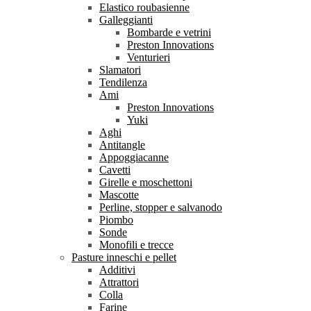
Elastico roubasienne
Galleggianti
Bombarde e vetrini
Preston Innovations
Venturieri
Slamatori
Tendilenza
Ami
Preston Innovations
Yuki
Aghi
Antitangle
Appoggiacanne
Cavetti
Girelle e moschettoni
Mascotte
Perline, stopper e salvanodo
Piombo
Sonde
Monofili e trecce
Pasture inneschi e pellet
Additivi
Attrattori
Colla
Farine