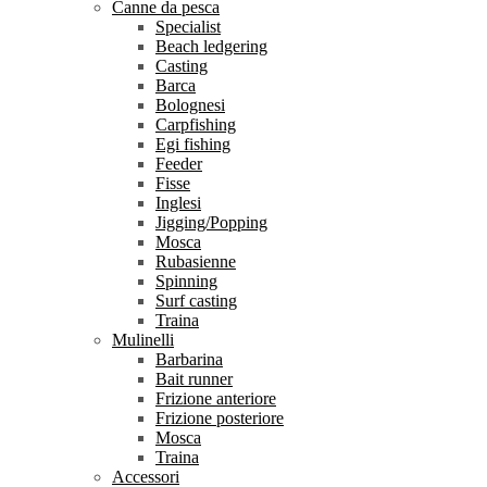
Canne da pesca
Specialist
Beach ledgering
Casting
Barca
Bolognesi
Carpfishing
Egi fishing
Feeder
Fisse
Inglesi
Jigging/Popping
Mosca
Rubasienne
Spinning
Surf casting
Traina
Mulinelli
Barbarina
Bait runner
Frizione anteriore
Frizione posteriore
Mosca
Traina
Accessori