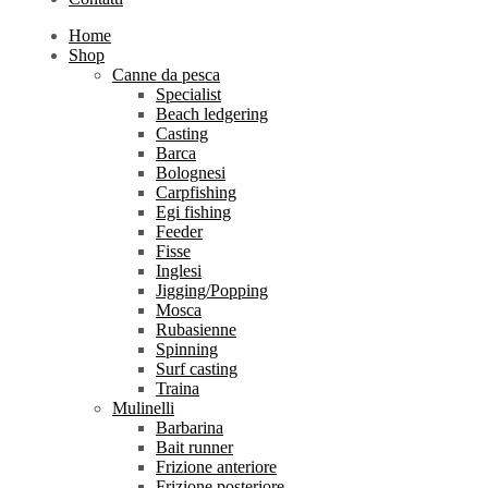
Home
Shop
Canne da pesca
Specialist
Beach ledgering
Casting
Barca
Bolognesi
Carpfishing
Egi fishing
Feeder
Fisse
Inglesi
Jigging/Popping
Mosca
Rubasienne
Spinning
Surf casting
Traina
Mulinelli
Barbarina
Bait runner
Frizione anteriore
Frizione posteriore