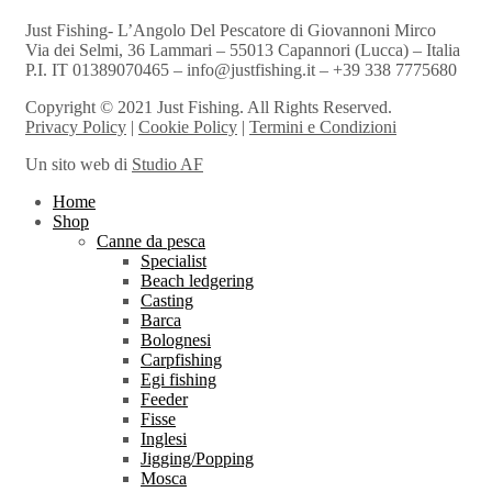
Just Fishing- L’Angolo Del Pescatore di Giovannoni Mirco
Via dei Selmi, 36 Lammari – 55013 Capannori (Lucca) – Italia
P.I. IT 01389070465 – info@justfishing.it – +39 338 7775680
Copyright © 2021 Just Fishing. All Rights Reserved.
Privacy Policy
|
Cookie Policy
|
Termini e Condizioni
Un sito web di
Studio AF
Home
Shop
Canne da pesca
Specialist
Beach ledgering
Casting
Barca
Bolognesi
Carpfishing
Egi fishing
Feeder
Fisse
Inglesi
Jigging/Popping
Mosca