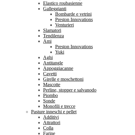
Elastico roubasienne
Galleggianti
Bombarde e vetrini
Preston Innovations
Venturieri
Slamatori
Tendilenza
Ami
Preston Innovations
Yuki
Aghi
Antitangle
Appoggiacanne
Cavetti
Girelle e moschettoni
Mascotte
Perline, stopper e salvanodo
Piombo
Sonde
Monofili e trecce
Pasture inneschi e pellet
Additivi
Attrattori
Colla
Farine