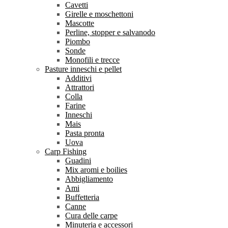
Cavetti
Girelle e moschettoni
Mascotte
Perline, stopper e salvanodo
Piombo
Sonde
Monofili e trecce
Pasture inneschi e pellet
Additivi
Attrattori
Colla
Farine
Inneschi
Mais
Pasta pronta
Uova
Carp Fishing
Guadini
Mix aromi e boilies
Abbigliamento
Ami
Buffetteria
Canne
Cura delle carpe
Minuteria e accessori