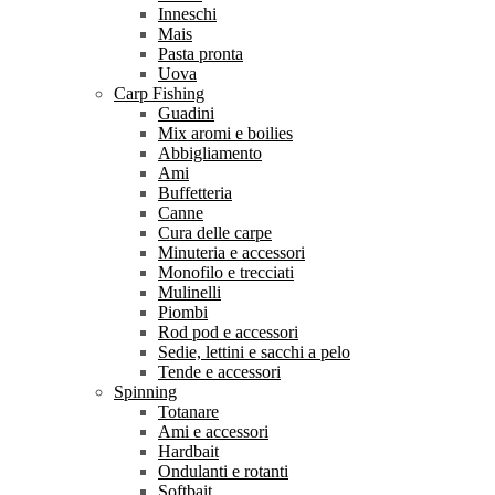
Inneschi
Mais
Pasta pronta
Uova
Carp Fishing
Guadini
Mix aromi e boilies
Abbigliamento
Ami
Buffetteria
Canne
Cura delle carpe
Minuteria e accessori
Monofilo e trecciati
Mulinelli
Piombi
Rod pod e accessori
Sedie, lettini e sacchi a pelo
Tende e accessori
Spinning
Totanare
Ami e accessori
Hardbait
Ondulanti e rotanti
Softbait