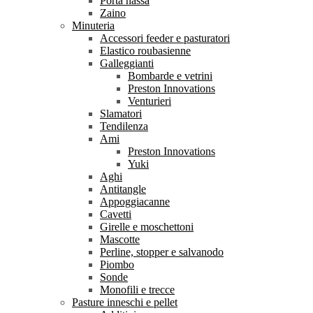
Porta nassa
Zaino
Minuteria
Accessori feeder e pasturatori
Elastico roubasienne
Galleggianti
Bombarde e vetrini
Preston Innovations
Venturieri
Slamatori
Tendilenza
Ami
Preston Innovations
Yuki
Aghi
Antitangle
Appoggiacanne
Cavetti
Girelle e moschettoni
Mascotte
Perline, stopper e salvanodo
Piombo
Sonde
Monofili e trecce
Pasture inneschi e pellet