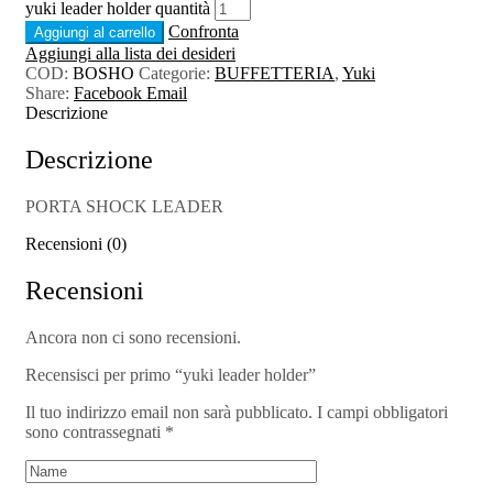
yuki leader holder quantità
Confronta
Aggiungi al carrello
Aggiungi alla lista dei desideri
COD:
BOSHO
Categorie:
BUFFETTERIA
,
Yuki
Share:
Facebook
Email
Descrizione
Descrizione
PORTA SHOCK LEADER
Recensioni (0)
Recensioni
Ancora non ci sono recensioni.
Recensisci per primo “yuki leader holder”
Il tuo indirizzo email non sarà pubblicato.
I campi obbligatori
sono contrassegnati
*