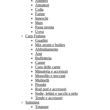
Additivi
Attrattori
Colla
Farine
Inneschi
Mais
Pasta pronta
Uova
Carp Fishing
Guadini
Mix aromi e boilies
Abbigliamento
Ami
Buffetteria
Canne
Cura delle carpe
Minuteria e accessori
Monofilo e trecciati
Mulinelli
Piombi
Rod pod e accessori
Sedie, lettini e sacchi a pelo
Tende e accessori
Spinning
Totanare