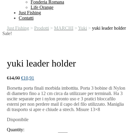
Fonderia Romana
Life Orange
Just Fishing
Contatti
Just Fishing
>
Prodotti
>
MARCHI
>
Yuki
>
yuki leader holder
Sale!
yuki leader holder
€
14,90
€
10,91
Borsetta porta finali morbida imbottita. Porta 3 bobine di Nylon
di diametro fino a 12 cm circa da utilizzare per terminali. Ha 3
uscite separate per i nylon pronto uso e 3 pratici bloccafilo
esterni per non perdere mail il capo del filo utilizzato. Maniglia
di trasporto si apre e chiude a strech. Misure 13×8
Disponibile
Quantity: