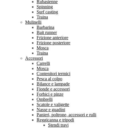
Rubasienne
Spinning
Surf casting
Traina
Mulinelli
Barbarina
Bait runner
Frizione anteriore
Frizione posteriore
Mosca
Traina
Accessori
Carrelli
Mosca
Contenitori termici
Pesca al colpo
Bilance e lampade
Fionde e accessori
Forbici e pinze
Ombrelli
Scatole e valigette
Nasse e guadini
Panieri, poltrone, accessori e rulli
Reggicanna e tripodi
Stendi travi