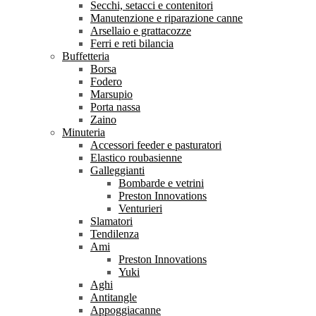
Secchi, setacci e contenitori
Manutenzione e riparazione canne
Arsellaio e grattacozze
Ferri e reti bilancia
Buffetteria
Borsa
Fodero
Marsupio
Porta nassa
Zaino
Minuteria
Accessori feeder e pasturatori
Elastico roubasienne
Galleggianti
Bombarde e vetrini
Preston Innovations
Venturieri
Slamatori
Tendilenza
Ami
Preston Innovations
Yuki
Aghi
Antitangle
Appoggiacanne