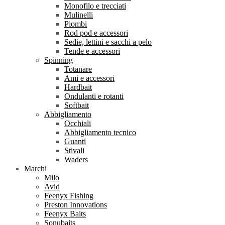
Monofilo e trecciati
Mulinelli
Piombi
Rod pod e accessori
Sedie, lettini e sacchi a pelo
Tende e accessori
Spinning
Totanare
Ami e accessori
Hardbait
Ondulanti e rotanti
Softbait
Abbigliamento
Occhiali
Abbigliamento tecnico
Guanti
Stivali
Waders
Marchi
Milo
Avid
Feenyx Fishing
Preston Innovations
Feenyx Baits
Sonubaits