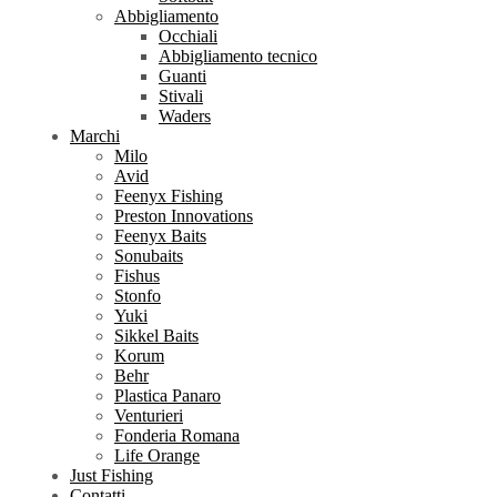
Abbigliamento
Occhiali
Abbigliamento tecnico
Guanti
Stivali
Waders
Marchi
Milo
Avid
Feenyx Fishing
Preston Innovations
Feenyx Baits
Sonubaits
Fishus
Stonfo
Yuki
Sikkel Baits
Korum
Behr
Plastica Panaro
Venturieri
Fonderia Romana
Life Orange
Just Fishing
Contatti