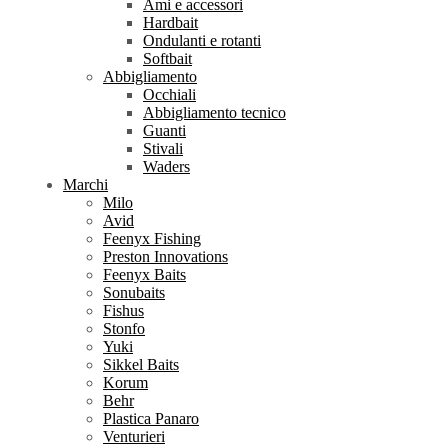
Ami e accessori
Hardbait
Ondulanti e rotanti
Softbait
Abbigliamento
Occhiali
Abbigliamento tecnico
Guanti
Stivali
Waders
Marchi
Milo
Avid
Feenyx Fishing
Preston Innovations
Feenyx Baits
Sonubaits
Fishus
Stonfo
Yuki
Sikkel Baits
Korum
Behr
Plastica Panaro
Venturieri