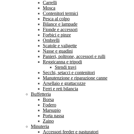
Carrelli
Mosca
Contenitori termici
Pesca al colpo
Bilance e lampade
Fionde e accessori
Forbici e pinze
Ombrelli
Scatole e valigette
Nasse e guadini
Panieri, poltrone, accessori e rulli
Reggicanna e tripodi
Stendi travi
Secchi, setacci e contenitori
Manutenzione e riparazione canne
Arsellaio e grattacozze
Ferri e reti bilancia
Buffetteria
Borsa
Fodero
Marsupio
Porta nassa
Zaino
Minuteria
Accessori feeder e pasturatori